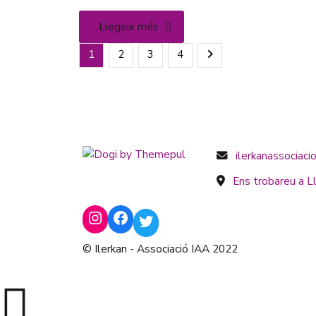
Llegeix més
1
2
3
4
ilerkanassociac
Ens trobareu a Ll
© Ilerkan - Associació IAA 2022