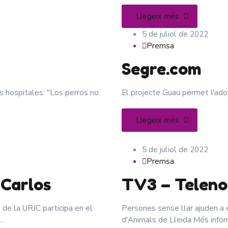
Llegeix més
5 de juliol de 2022
Premsa
Segre.com
s hospitales: "Los perros no
El projecte Guau permet l'ad
Llegeix més
5 de juliol de 2022
Premsa
 Carlos
TV3 – Teleno
 de la URJC participa en el
Persones sense llar ajuden a 
s…
d'Animals de Lleida Més infor