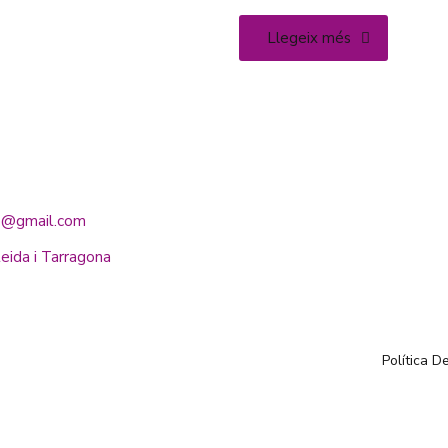
Llegeix més
io@gmail.com
eida i Tarragona
Política D